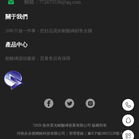
郵箱：772675536@qq.com
關于我們
20年只做一件事：把好品質的耐酸磚銷售全國
產品中心
耐酸磚源頭廠家，質量售后有保障
򡂔
򡂐
?2026 焦作眾光耐酸磚瓷業有限公司 版權所有
河南步步搜網絡科技有限公司
管理登錄
豫ICP備18025228號-1
򡂒