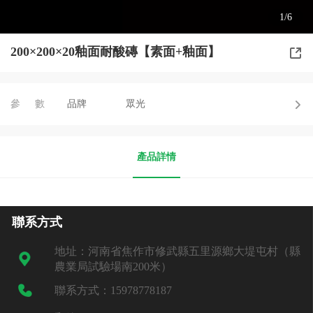
1/6
200×200×20釉面耐酸磚【素面+釉面】
參數
品牌
眾光
產品詳情
聯系方式
地址：河南省焦作市修武縣五里源鄉大堤屯村（縣
農業局試驗場南200米）
聯系方式：15978778187