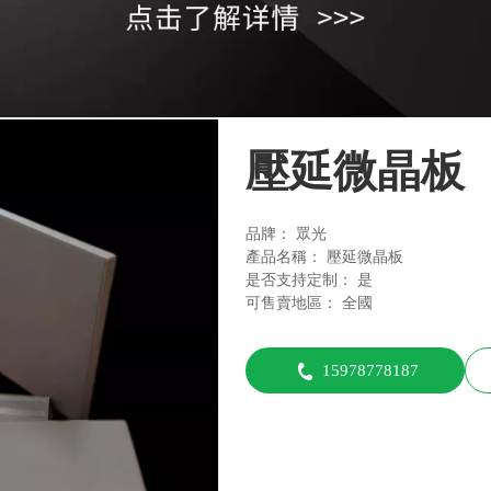
壓延微晶板
品牌
眾光
產品名稱
壓延微晶板
是否支持定制
是
可售賣地區
全國
15978778187