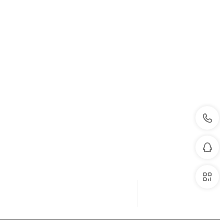
򡂔
򡂐
򡂒