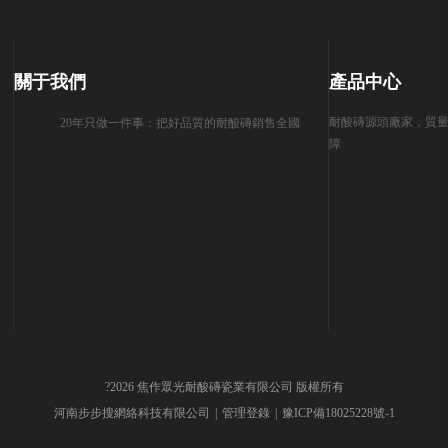
關于我們
產品中心
耐酸磚源頭廠家，質
20年只做一件事：把好品質的耐酸磚銷售全國
障
?2026 焦作眾光耐酸磚瓷業有限公司 版權所有
河南步步搜網絡科技有限公司
管理登錄
豫ICP備18025228號-1