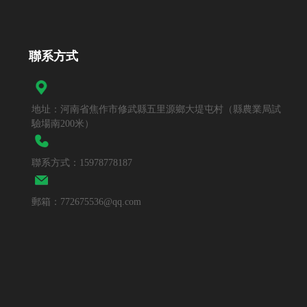
聯系方式
地址：河南省焦作市修武縣五里源鄉大堤屯村（縣農業局試
驗場南200米）
聯系方式：15978778187
郵箱：772675536@qq.com